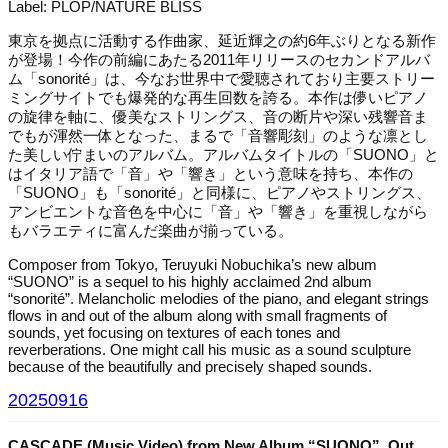
Label: PLOP/NATURE BLISS
東京を拠点に活動する作曲家、延近輝之の約6年ぶりとなる新作
が登場！今作の前編にあたる2011年リリースのセカンドアルバ
ム「sonorité」は、今なお世界中で愛聴されており主要ストリー
ミングサイトでも爆発的な再生回数を誇る。本作は儚いピアノ
の旋律を軸に、優美なストリングス、音の断片や深い残響音ま
でもが渾然一体となった、まるで「音響彫刻」のような凛とし
た美しい佇まいのアルバム。アルバムタイトルの「SUONO」と
はイタリア語で「音」や「響き」という意味を持ち、本作の
「SUONO」も「sonorité」と同様に、ピアノやストリングス、
アンビエントな音色を中心に「音」や「響き」を重視しながら
もバラエティに富んだ楽曲が揃っている。
Composer from Tokyo, Teruyuki Nobuchika’s new album
“SUONO” is a sequel to his highly acclaimed 2nd album
“sonorité”. Melancholic melodies of the piano, and elegant strings
flows in and out of the album along with small fragments of
sounds, yet focusing on textures of each tones and
reverberations. One might call his music as a sound sculpture
because of the beautifully and precisely shaped sounds.
20250916
CASCADE (Music Video) from New Album “SUONO”, Out