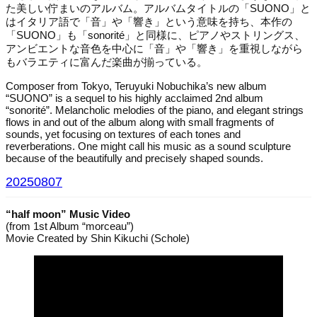
た美しい佇まいのアルバム。アルバムタイトルの「SUONO」と
はイタリア語で「音」や「響き」という意味を持ち、本作の
「SUONO」も「sonorité」と同様に、ピアノやストリングス、
アンビエントな音色を中心に「音」や「響き」を重視しながら
もバラエティに富んだ楽曲が揃っている。
Composer from Tokyo, Teruyuki Nobuchika’s new album
“SUONO” is a sequel to his highly acclaimed 2nd album
“sonorité”. Melancholic melodies of the piano, and elegant strings
flows in and out of the album along with small fragments of
sounds, yet focusing on textures of each tones and
reverberations. One might call his music as a sound sculpture
because of the beautifully and precisely shaped sounds.
20250807
“half moon” Music Video
(from 1st Album “morceau”)
Movie Created by Shin Kikuchi (Schole)