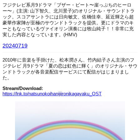
フジテレビ系月9ドラマ「ブザー・ビート〜崖っぷちのヒーロ
ー〜」(主演: 山下智久、北川景子)のオリジナル・サウンドトラ
ック。スコアサントラには日向敏文、佐橋佳幸、延近輝之ら超
豪華作家陣が至極のサウンドトラックを提供。更にドラマのキ
ーともなっているヴァイオリン演奏には牧山純子！！非常に充
実した内容となっています。(HMV)
20240719
2010年に音楽を手掛けた、松本潤さん、竹内結子さん主演のフ
ジテレビ 月9ドラマ「夏の恋は虹色に輝く」のオリジナル・サウ
ンドトラックが各音楽配信サービスにて配信がはじまりまし
た。
Stream/Download:
https://lnk.to/natsunokoihanijiironikagayaku_OST