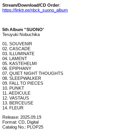
Stream/Download/CD Order
:
https://linktr.ee/nbck_suono_album
5th Album “SUONO
“
Teruyuki Nobuchika
01. SOUVENIR
02. CASCADE
03. ILLUMINATE
04. LAMENT
05. KASTEHELMI
06. EPIPHANY
07. QUIET NIGHT THOUGHTS
08. SLEEPWALKER
09. FALL TO PIECES
10. PUNKT
11. AEDICULE
12. VASTAUS
13. BERCEUSE
14. FLEUR
Release: 2025.09.19
Format: CD, Digital
Catalog No.: PLOP25