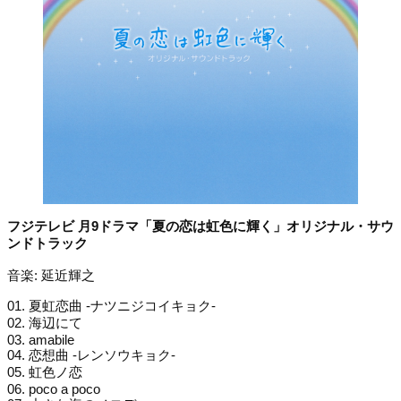
フジテレビ 月9ドラマ「夏の恋は虹色に輝く」オリジナル・サウ
ンドトラック
音楽: 延近輝之
01. 夏虹恋曲 -ナツニジコイキョク-
02. 海辺にて
03. amabile
04. 恋想曲 -レンソウキョク-
05. 虹色ノ恋
06. poco a poco