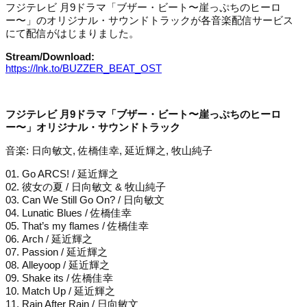
フジテレビ 月9ドラマ「ブザー・ビート〜崖っぷちのヒーロ
ー〜」のオリジナル・サウンドトラックが各音楽配信サービス
にて配信がはじまりました。
Stream/Download:
https://lnk.to/BUZZER_BEAT_OST
フジテレビ 月9ドラマ「ブザー・ビート〜崖っぷちのヒーロ
ー〜」オリジナル・サウンドトラック
音楽: 日向敏文, 佐橋佳幸, 延近輝之, 牧山純子
01. Go ARCS! / 延近輝之
02. 彼女の夏 / 日向敏文 & 牧山純子
03. Can We Still Go On? / 日向敏文
04. Lunatic Blues / 佐橋佳幸
05. That’s my flames / 佐橋佳幸
06. Arch / 延近輝之
07. Passion / 延近輝之
08. Alleyoop / 延近輝之
09. Shake its / 佐橋佳幸
10. Match Up / 延近輝之
11. Rain After Rain / 日向敏文