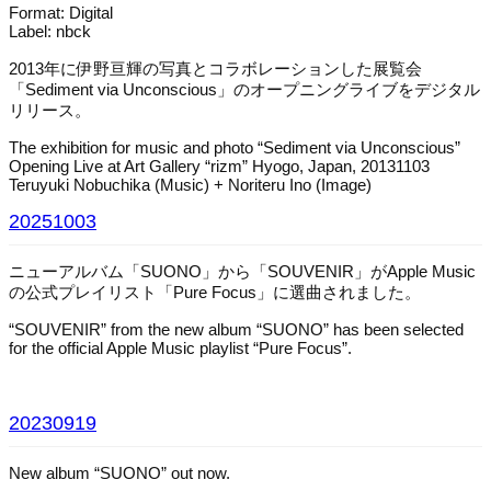
Format: Digital
Label: nbck
2013年に伊野亘輝の写真とコラボレーションした展覧会
「Sediment via Unconscious」のオープニングライブをデジタル
リリース。
The exhibition for music and photo “Sediment via Unconscious”
Opening Live at Art Gallery “rizm” Hyogo, Japan, 20131103
Teruyuki Nobuchika (Music) + Noriteru Ino (Image)
20251003
ニューアルバム「SUONO」から「SOUVENIR」がApple Music
の公式プレイリスト「Pure Focus」に選曲されました。
“SOUVENIR” from the new album “SUONO” has been selected
for the official Apple Music playlist “Pure Focus”.
20230919
New album “SUONO” out now.