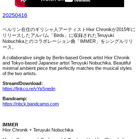
20250416
ベルリン在住のギリシャ人アーティストHior Chronikが2015年に
リリースしたアルバム「Birds」に収録されたTeruyuki
Nobuchikaとのコラボレーション曲「IMMER」をシングルリリ
ース。
A collaborative single by Berlin-based Greek artist Hior Chronik
and Tokyo-based Japanese artist Teruyuki Nobuchika. Beautiful
minimal ambient piece that perfectly matches the musical styles
of the two artists.
Stream/Download:
https://linkco.re/vYpSnedn
Bandcamp:
https://nbck.bandcamp.com
IMMER
Hior Chronik + Teruyuki Nobuchika