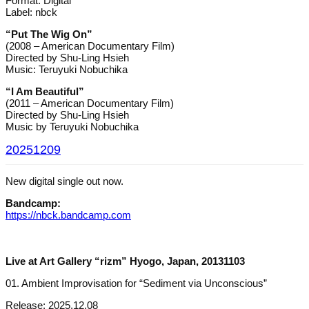
Format: Digital
Label: nbck
“Put The Wig On”
(2008 – American Documentary Film)
Directed by Shu-Ling Hsieh
Music: Teruyuki Nobuchika
“I Am Beautiful”
(2011 – American Documentary Film)
Directed by Shu-Ling Hsieh
Music by Teruyuki Nobuchika
20251209
New digital single out now.
Bandcamp:
https://nbck.bandcamp.com
Live at Art Gallery “rizm” Hyogo, Japan, 20131103
01. Ambient Improvisation for “Sediment via Unconscious”
Release: 2025.12.08