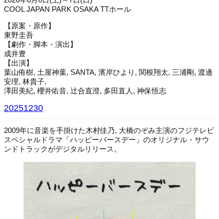
COOL JAPAN PARK OSAKA TTホール
【原案・原作】
東野圭吾
【劇作・脚本・演出】
成井豊
【出演】
葉山侑樹, 土屋神葉, SANTA, 濱岸ひより, 関根翔太, 三浦剛, 渡邊
安理, 林貴子,
澤田美紀, 櫻井佑音, 辻合直澄, 多田直人, 神保悟志
20251230
2009年に音楽を手掛けた木村佳乃, 大橋のぞみ主演のフジテレビ
スペシャルドラマ「ハッピーバースデー」のオリジナル・サウ
ンドトラックがデジタルリリース。