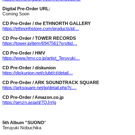
Digital Pre-Order URL:
Coming Soon
CD Pre-Order / the ETHNORTH GALLERY
https://ethnorthstore.com/products/pl…
CD Pre-Order / TOWER RECORDS
https://tower.jp/item/6947561?srsltid…
CD Pre-Order / HMV
https://www.hmv.co.jp/artist_Teruyuki…
CD Pre-Order / diskunion
https://diskunion.net/clubt/ct/detail…
CD Pre-Order / ARK SOUNDTRACK SQUARE
https://arksquare.net/jp/detail.php?c…
CD Pre-Order / Amazon.co.jp
https://amzn.asia/d/7QJrrIg
5th Album “SUONO
“
Teruyuki Nobuchika