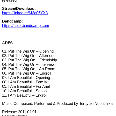
released.
Stream/Download:
https://linkco.re/M3a06YX8
Bandcamp:
https://nbck.bandcamp.com
ADFS
01. Put The Wig On – Opening
02. Put The Wig On – Afternoon
03. Put The Wig On – Friendship
04. Put The Wig On – Interview
05. Put The Wig On – Art Room
06. Put The Wig On – Endroll
07. I Am Beautiful – Opening
08. I Am Beautiful – Family
09. I Am Beautiful – For Ariel
10. I Am Beautiful – School
11. I Am Beautiful – Endroll
Music Composed, Performed & Produced by Teruyuki Nobuchika
Release: 2011.04.01