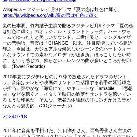
Wikipedia – フジテレビ 月9ドラマ「夏の恋は虹色に輝く」
https://ja.wikipedia.org/wiki/夏の恋は虹色に輝く
嵐の松本潤、竹内結子主演で贈るフジテレビ月9ドラマ「夏の恋
は虹色に輝く」のオリジナル・サウンドトラック。ハートウォ
ームでゆったりと美しいサウンド。二世俳優と、シングルマザ
ーの恋物語。音楽は「CHANGE」以来、注目度増している延近
輝之。今回は、カジュアルな何気ないシーンでのハートウォー
ムなサウンドでの素朴なメロディが聴き所。ほっこりしたい時
に、という感じの、飾らないアレンジの曲が多いところが好印
象。(Tower Records)
2010年夏にフジテレビの月９枠で放送されたドラマのサント
ラ。音楽はテレビや映画のサントラで活躍する若手の延近輝之
が担当。爽やかな「海辺にて」やキュートな「amabile」「恋想
曲」などを聴くと、イタリア映画の洒落たサントラを聴いてい
るような印象だ。そんな、渋谷系体験組の耳に訴えかける音が
なんとも魅力的。(CDジャーナル)
20240718
2011年に音楽を手掛けた、江口洋介さん、西島秀俊さん主演の
フジテレビ ドラマチックサンデー「スクール!!」のオリジナル・