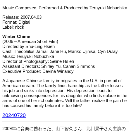
Music Composed, Performed & Produced by Teruyuki Nobuchika
Release: 2007.04.03
Format: Digital
Label: nbck
Winter Chime
(2006 – American Short Film)
Directed by Shu-Ling Hsieh
Cast: Theophilus Jamal, Jane Hu, Mariko Ujihisa, Cyn Dulay
Music: Teruyuki Nobuchika
Director of Photography: Seline Hsieh
Assistant Directors: Shirley Yu, Canan Simmons
Executive Producer: Davina Winandy
A Japanese-Chinese family immigrates to the U.S. in pursuit of
American dream. The family finds hardship as the father losses
his job and sinks into depression. His depression leads to
unknowing consequences for his daughter who finds solace in the
arms of one of her schoolmates. Will the father realize the pain he
has caused his family before it is too late?
20240720
2009年に音楽に携わった、山下智久さん、北川景子さん主演の