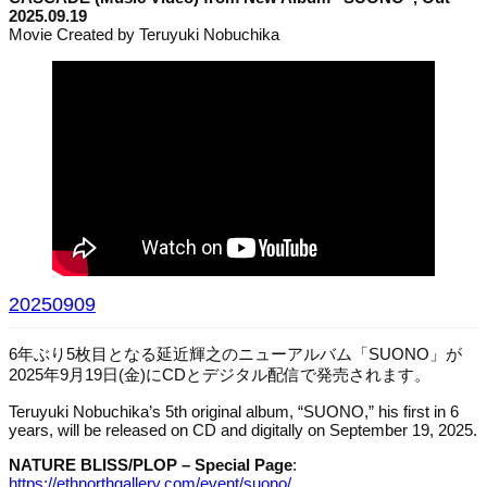
2025.09.19
Movie Created by Teruyuki Nobuchika
20250909
6年ぶり5枚目となる延近輝之のニューアルバム「SUONO」が
2025年9月19日(金)にCDとデジタル配信で発売されます。
Teruyuki Nobuchika’s 5th original album, “SUONO,” his first in 6
years, will be released on CD and digitally on September 19, 2025.
NATURE BLISS/PLOP – Special Page
:
https://ethnorthgallery.com/event/suono/