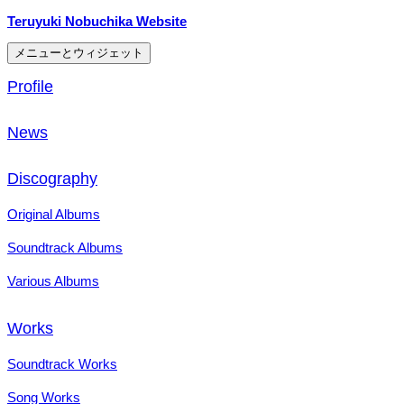
コ
Teruyuki Nobuchika Website
ン
メニューとウィジェット
テ
ン
Profile
ツ
へ
News
ス
キ
ッ
Discography
プ
Original Albums
Soundtrack Albums
Various Albums
Works
Soundtrack Works
Song Works