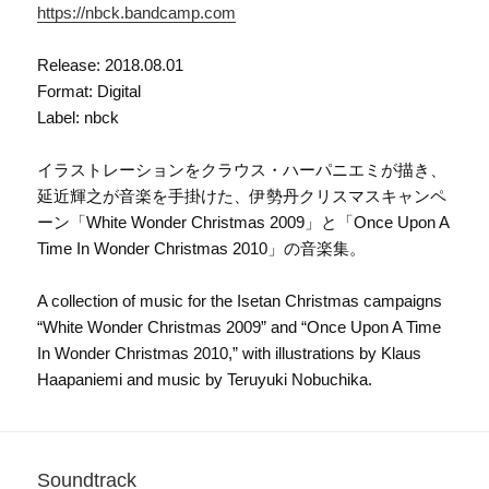
https://nbck.bandcamp.com
Release: 2018.08.01
Format: Digital
Label: nbck
イラストレーションをクラウス・ハーパニエミが描き、
延近輝之が音楽を手掛けた、伊勢丹クリスマスキャンペ
ーン「White Wonder Christmas 2009」と「Once Upon A
Time In Wonder Christmas 2010」の音楽集。
A collection of music for the Isetan Christmas campaigns
“White Wonder Christmas 2009” and “Once Upon A Time
In Wonder Christmas 2010,” with illustrations by Klaus
Haapaniemi and music by Teruyuki Nobuchika.
Soundtrack