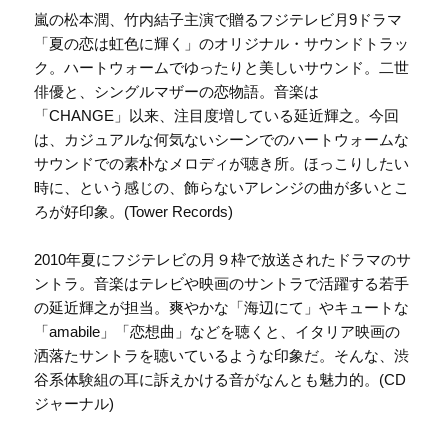
嵐の松本潤、竹内結子主演で贈るフジテレビ月9ドラマ
「夏の恋は虹色に輝く」のオリジナル・サウンドトラッ
ク。ハートウォームでゆったりと美しいサウンド。二世
俳優と、シングルマザーの恋物語。音楽は
「CHANGE」以来、注目度増している延近輝之。今回
は、カジュアルな何気ないシーンでのハートウォームな
サウンドでの素朴なメロディが聴き所。ほっこりしたい
時に、という感じの、飾らないアレンジの曲が多いとこ
ろが好印象。(Tower Records)
2010年夏にフジテレビの月９枠で放送されたドラマのサ
ントラ。音楽はテレビや映画のサントラで活躍する若手
の延近輝之が担当。爽やかな「海辺にて」やキュートな
「amabile」「恋想曲」などを聴くと、イタリア映画の
洒落たサントラを聴いているような印象だ。そんな、渋
谷系体験組の耳に訴えかける音がなんとも魅力的。(CD
ジャーナル)