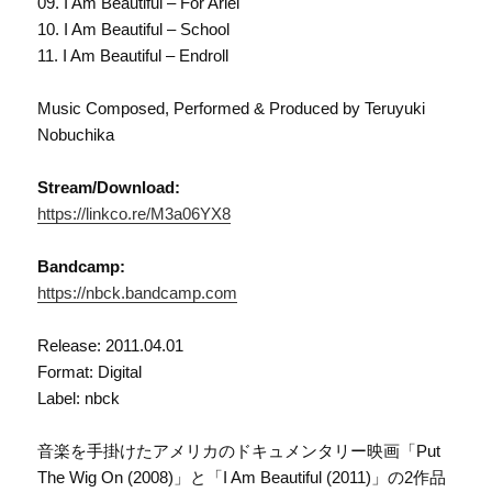
09. I Am Beautiful – For Ariel
10. I Am Beautiful – School
11. I Am Beautiful – Endroll
Music Composed, Performed & Produced by Teruyuki
Nobuchika
Stream/Download:
https://linkco.re/M3a06YX8
Bandcamp:
https://nbck.bandcamp.com
Release: 2011.04.01
Format: Digital
Label: nbck
音楽を手掛けたアメリカのドキュメンタリー映画「Put
The Wig On (2008)」と「I Am Beautiful (2011)」の2作品