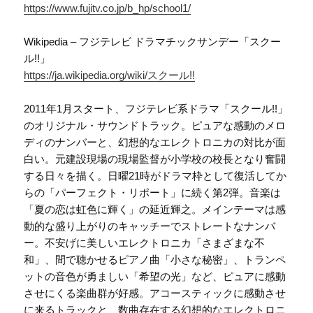
https://www.fujitv.co.jp/b_hp/school1/
Wikipedia – フジテレビ ドラマチックサンデー「スクー
ル!!」
https://ja.wikipedia.org/wiki/スクール!!
2011年1月スタート、フジテレビ系ドラマ「スクール!!」
のオリジナル・サウンドトラック。ピュアな感動のメロ
ディのナンバーと、幻想的なエレクトロニカの対比が面
白い。元建設現場の現場監督が小学校の校長となり奮闘
する日々を描く。日曜21時がドラマ枠として復活してか
らの「パーフェクト・リポート」に続く第2弾。音楽は
「夏の恋は虹色に輝く」の延近輝之。メインテーマは感
動的な盛り上がりのキャッチーでストレートなナンバ
ー。不安げに美しいエレクトロニカ「さまざまな不
和」、間で聴かせるピアノ曲「小さな秘密」、トランペ
ットの音色が勇ましい「希望の光」など、ピュアに感動
させにくる楽曲群が好感。アコースティックに感動させ
に来るトラックと、数曲存在する幻想的なエレクトロニ