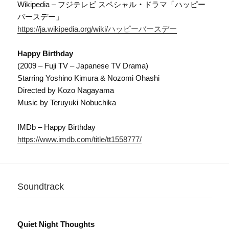
Wikipedia – フジテレビ スペシャル
・
ドラマ「ハッピー
バースデー」
https://ja.wikipedia.org/wiki/ハッピーバースデー
Happy Birthday
(2009 – Fuji TV – Japanese TV Drama)
Starring Yoshino Kimura & Nozomi Ohashi
Directed by Kozo Nagayama
Music by Teruyuki Nobuchika
IMDb – Happy Birthday
https://www.imdb.com/title/tt1558777/
Soundtrack
Quiet Night Thoughts