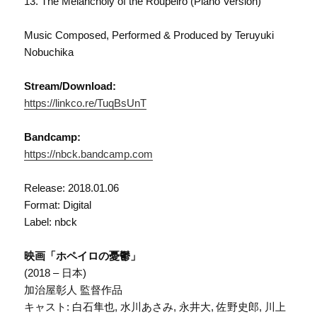
13. The Melancholy of the Roupeiro (Piano Version)
Music Composed, Performed & Produced by Teruyuki
Nobuchika
Stream/Download:
https://linkco.re/TuqBsUnT
Bandcamp:
https://nbck.bandcamp.com
Release: 2018.01.06
Format: Digital
Label: nbck
映画「ホペイロの憂鬱」
(2018 – 日本)
加治屋彰人 監督作品
キャスト: 白石隼也, 水川あさみ, 永井大, 佐野史郎, 川上