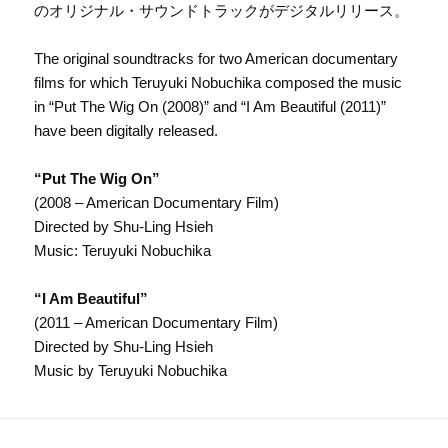
のオリジナル・サウンドトラックがデジタルリリース。
The original soundtracks for two American documentary
films for which Teruyuki Nobuchika composed the music
in “Put The Wig On (2008)” and “I Am Beautiful (2011)”
have been digitally released.
“Put The Wig On”
(2008 – American Documentary Film)
Directed by Shu-Ling Hsieh
Music: Teruyuki Nobuchika
“I Am Beautiful”
(2011 – American Documentary Film)
Directed by Shu-Ling Hsieh
Music by Teruyuki Nobuchika