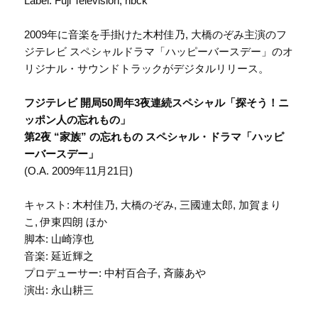
Label: Fuji Television, nbck
2009年に音楽を手掛けた木村佳乃, 大橋のぞみ主演のフ
ジテレビ スペシャルドラマ「ハッピーバースデー」のオ
リジナル・サウンドトラックがデジタルリリース。
フジテレビ 開局50周年3夜連続スペシャル「探そう！ニ
ッポン人の忘れもの」
第2夜 “家族” の忘れもの スペシャル・ドラマ「ハッピ
ーバースデー」
(O.A. 2009年11月21日)
キャスト: 木村佳乃, 大橋のぞみ, 三國連太郎, 加賀まり
こ, 伊東四朗 ほか
脚本: 山崎淳也
音楽: 延近輝之
プロデューサー: 中村百合子, 斉藤あや
演出: 永山耕三