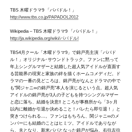
TBS 木曜ドラマ9 「パパドル！」
http://www.tbs.co.jp/PAPADOL2012
Wikipedia – TBS 木曜ドラマ9 「パパドル！」
http://ja.wikipedia.org/wiki/パパドル!
TBS4月クール「木曜ドラマ9」で錦戸亮主演「パパド
ル！」オリジナル･サウンドトラック。ファンに黙って
年上シングルマザーと結婚した超人気アイドルが直面す
る芸能界の現実と家族の絆を描くホームコメディだ。ド
ラマの一番の見どころは、錦戸亮がなんとドラマの中で
も”関ジャニ∞の錦戸亮”本人を演じるという点。超人気
アイドルの錦戸亮が3人の子どもを持つシングルマザー
と恋に落ち、結婚を決意!! ところが事務所から「3ヶ月
以内に離婚か引退か決めること！バレたら即引退！」と
突きつけられる…。ファンはもちろん、関ジャニ∞のメ
ンバーにも結婚のことはヒミツ。アイドルでありなが
ら、夫となり、新米パパとなった錦戸が悩み、右往左往