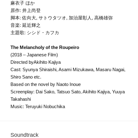
麻衣子 ほか
原作: 井上尚登
脚本: 佐向大, サトウタツオ, 加治屋彰人, 高橋雄弥
音楽: 延近輝之
主題歌: シシド・カフカ
The Melancholy of the Roupeiro
(2018 – Japanese Film)
Directed byAkihito Kajiya
Cast: Syunya Shiraishi, Asami Mizukawa, Masaru Nagai,
Shiro Sano etc.
Based on the novel by Naoto Inoue
Screenplay: Dai Sako, Tatsuo Sato, Akihito Kajiya, Yuuya
Takahashi
Music: Teruyuki Nobuchika
Soundtrack