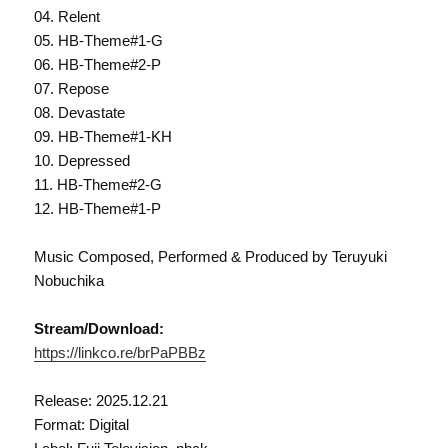
04. Relent
05. HB-Theme#1-G
06. HB-Theme#2-P
07. Repose
08. Devastate
09. HB-Theme#1-KH
10. Depressed
11. HB-Theme#2-G
12. HB-Theme#1-P
Music Composed, Performed & Produced by Teruyuki
Nobuchika
Stream/Download:
https://linkco.re/brPaPBBz
Release: 2025.12.21
Format: Digital