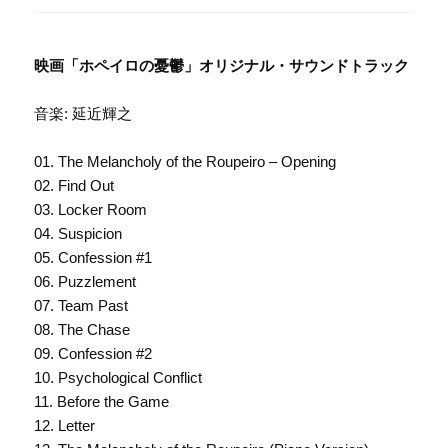
映画「ホペイロの憂鬱」オリジナル・サウンドトラック
音楽: 延近輝之
01. The Melancholy of the Roupeiro – Opening
02. Find Out
03. Locker Room
04. Suspicion
05. Confession #1
06. Puzzlement
07. Team Past
08. The Chase
09. Confession #2
10. Psychological Conflict
11. Before the Game
12. Letter