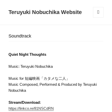
Teruyuki Nobuchika Website
メニュ
ーとウ
ィジェ
ット
Soundtrack
Quiet Night Thoughts
Music: Teruyuki Nobuchika
Music for 短編映画「カタメな二人」
Music Composed, Performed & Produced by Teruyuki
Nobuchika
Stream/Download:
https://linkco.re/81NSCdRN