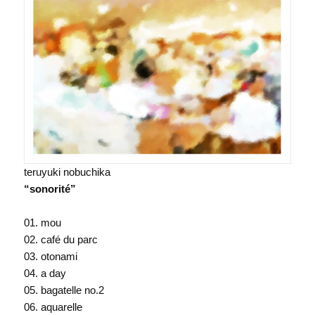
teruyuki nobuchika
“sonorité”
01. mou
02. café du parc
03. otonami
04. a day
05. bagatelle no.2
06. aquarelle