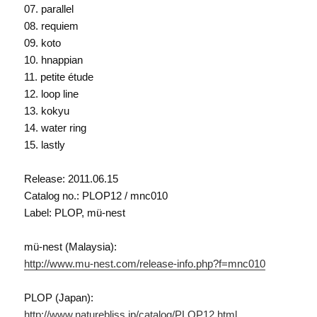
07. parallel
08. requiem
09. koto
10. hnappian
11. petite étude
12. loop line
13. kokyu
14. water ring
15. lastly
Release: 2011.06.15
Catalog no.: PLOP12 / mnc010
Label: PLOP, mü-nest
mü-nest (Malaysia):
http://www.mu-nest.com/release-info.php?f=mnc010
PLOP (Japan):
http://www.naturebliss.jp/catalog/PLOP12.html