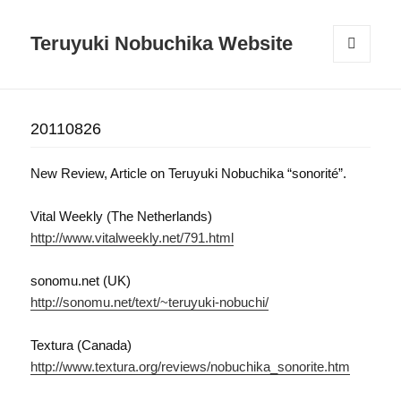
Teruyuki Nobuchika Website
メニュ
ーとウ
ィジェ
ット
20110826
New Review, Article on Teruyuki Nobuchika “sonorité”.
Vital Weekly (The Netherlands)
http://www.vitalweekly.net/791.html
sonomu.net (UK)
http://sonomu.net/text/~teruyuki-nobuchi/
Textura (Canada)
http://www.textura.org/reviews/nobuchika_sonorite.htm