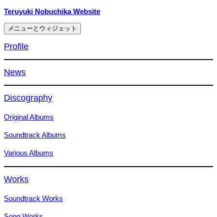
コ
Teruyuki Nobuchika Website
ン
メニューとウィジェット
テ
ン
Profile
ツ
へ
News
ス
キ
ッ
Discography
プ
Original Albums
Soundtrack Albums
Various Albums
Works
Soundtrack Works
Song Works