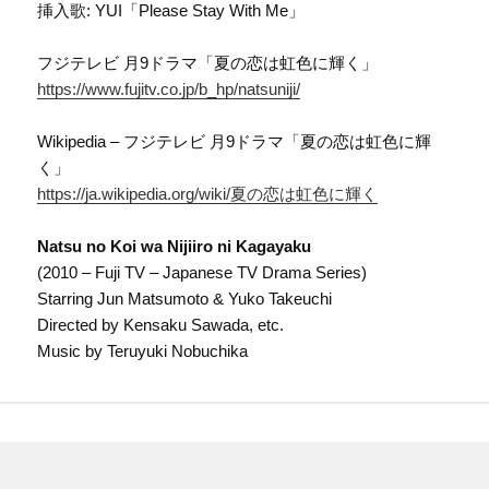
挿入歌: YUI「Please Stay With Me」
フジテレビ 月9ドラマ「夏の恋は虹色に輝く」
https://www.fujitv.co.jp/b_hp/natsuniji/
Wikipedia – フジテレビ 月9ドラマ「夏の恋は虹色に輝
く」
https://ja.wikipedia.org/wiki/夏の恋は虹色に輝く
Natsu no Koi wa Nijiiro ni Kagayaku
(2010 – Fuji TV – Japanese TV Drama Series)
Starring Jun Matsumoto & Yuko Takeuchi
Directed by Kensaku Sawada, etc.
Music by Teruyuki Nobuchika
投
稿
ナ