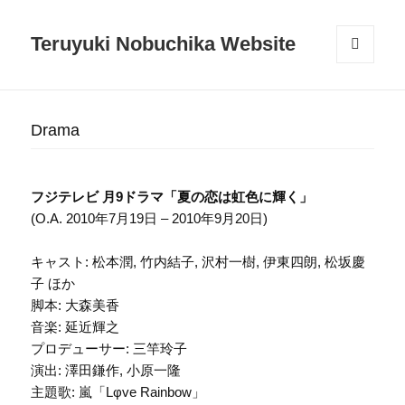
Teruyuki Nobuchika Website
メニュ
ーとウ
ィジェ
ット
Drama
フジテレビ 月9ドラマ「夏の恋は虹色に輝く」
(O.A. 2010年7月19日 – 2010年9月20日)
キャスト: 松本潤, 竹内結子, 沢村一樹, 伊東四朗, 松坂慶
子 ほか
脚本: 大森美香
音楽: 延近輝之
プロデューサー: 三竿玲子
演出: 澤田鎌作, 小原一隆
主題歌: 嵐「Lφve Rainbow」