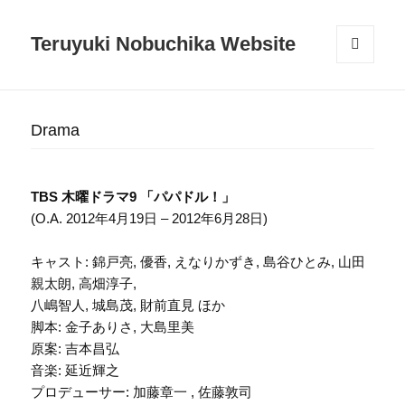
Teruyuki Nobuchika Website
メニュ
ーとウ
ィジェ
ット
Drama
TBS 木曜ドラマ9 「パパドル！」
(O.A. 2012年4月19日 – 2012年6月28日)
キャスト: 錦戸亮, 優香, えなりかずき, 島谷ひとみ, 山田
親太朗, 高畑淳子,
八嶋智人, 城島茂, 財前直見 ほか
脚本: 金子ありさ, 大島里美
原案: 吉本昌弘
音楽: 延近輝之
プロデューサー: 加藤章一 , 佐藤敦司