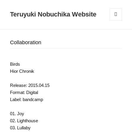
Teruyuki Nobuchika Website
メニュ
ーとウ
ィジェ
ット
Collaboration
Birds
Hior Chronik
Release: 2015.04.15
Format: Digital
Label: bandcamp
01. Joy
02. Lighthouse
03. Lullaby