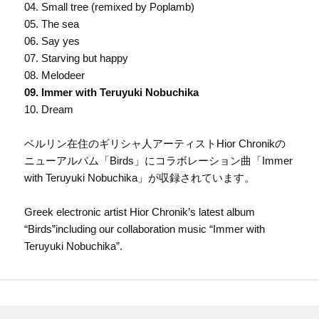
04. Small tree (remixed by Poplamb)
05. The sea
06. Say yes
07. Starving but happy
08. Melodeer
09. Immer with Teruyuki Nobuchika
10. Dream
ベルリン在住のギリシャ人アーティストHior Chronikの
ニューアルバム「Birds」にコラボレーション曲「Immer
with Teruyuki Nobuchika」が収録されています。
Greek electronic artist Hior Chronik’s latest album
“Birds”including our collaboration music “Immer with
Teruyuki Nobuchika”.
投
稿