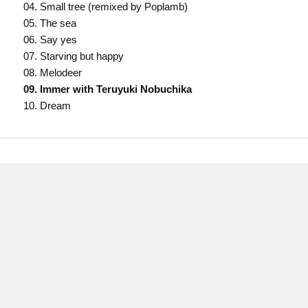
04. Small tree (remixed by Poplamb)
05. The sea
06. Say yes
07. Starving but happy
08. Melodeer
09. Immer with Teruyuki Nobuchika
10. Dream
投
稿
ナ
ビ
ゲ
ー
シ
ョ
ン