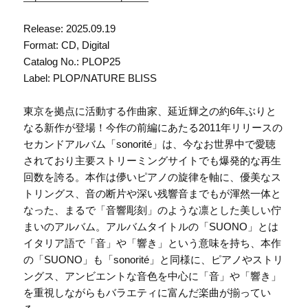
Release: 2025.09.19
Format: CD, Digital
Catalog No.: PLOP25
Label: PLOP/NATURE BLISS
東京を拠点に活動する作曲家、延近輝之の約6年ぶりと
なる新作が登場！今作の前編にあたる2011年リリースの
セカンドアルバム「sonorité」は、今なお世界中で愛聴
されており主要ストリーミングサイトでも爆発的な再生
回数を誇る。本作は儚いピアノの旋律を軸に、優美なス
トリングス、音の断片や深い残響音までもが渾然一体と
なった、まるで「音響彫刻」のような凛とした美しい佇
まいのアルバム。アルバムタイトルの「SUONO」とは
イタリア語で「音」や「響き」という意味を持ち、本作
の「SUONO」も「sonorité」と同様に、ピアノやストリ
ングス、アンビエントな音色を中心に「音」や「響き」
を重視しながらもバラエティに富んだ楽曲が揃ってい