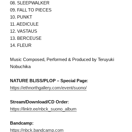
08. SLEEPWALKER
09. FALL TO PIECES
10. PUNKT
11. AEDICULE
12. VASTAUS
13. BERCEUSE
14. FLEUR
Music Composed, Performed & Produced by Teruyuki
Nobuchika
NATURE BLISS/PLOP – Special Page
:
https://ethnorthgallery.com/event/suono/
Stream/Download/CD Order
:
https://linktr.ee/nbck_suono_album
Bandcamp:
https://nbck.bandcamp.com