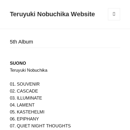
Teruyuki Nobuchika Website
メニュ
ーとウ
ィジェ
ット
5th Album
SUONO
Teruyuki Nobuchika
01. SOUVENIR
02. CASCADE
03. ILLUMINATE
04. LAMENT
05. KASTEHELMI
06. EPIPHANY
07. QUIET NIGHT THOUGHTS